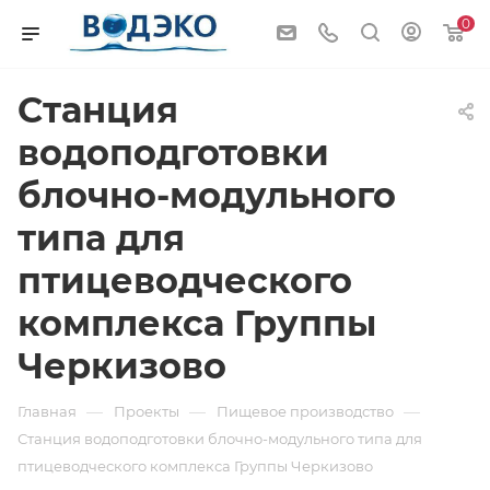
0
Станция
водоподготовки
блочно-модульного
типа для
птицеводческого
комплекса Группы
Черкизово
—
—
—
Главная
Проекты
Пищевое производство
Станция водоподготовки блочно-модульного типа для
птицеводческого комплекса Группы Черкизово