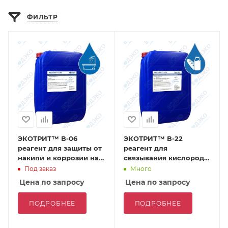
ФИЛЬТР
ЭКОТРИТ™ В-06
ЭКОТРИТ™ В-22
реагент для защиты от
реагент для
накипи и коррозии на
связывания кислорода
основе
на основе сульфитов
Под заказ
Много
комплексонатов цинка
Цена по запросу
Цена по запросу
ПОДРОБНЕЕ
ПОДРОБНЕЕ