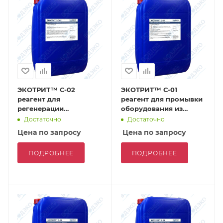
ЭКОТРИТ™ С-02
ЭКОТРИТ™ С-01
реагент для
реагент для промывки
регенерации
оборудования из
катионообменных
углеродистой и
Достаточно
Достаточно
смол
нержавеющей стали
Цена по запросу
Цена по запросу
ПОДРОБНЕЕ
ПОДРОБНЕЕ