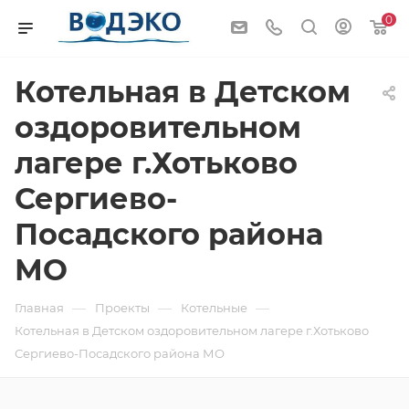
0
Котельная в Детском
оздоровительном
лагере г.Хотьково
Сергиево-
Посадского района
МО
—
—
—
Главная
Проекты
Котельные
Котельная в Детском оздоровительном лагере г.Хотьково
Сергиево-Посадского района МО