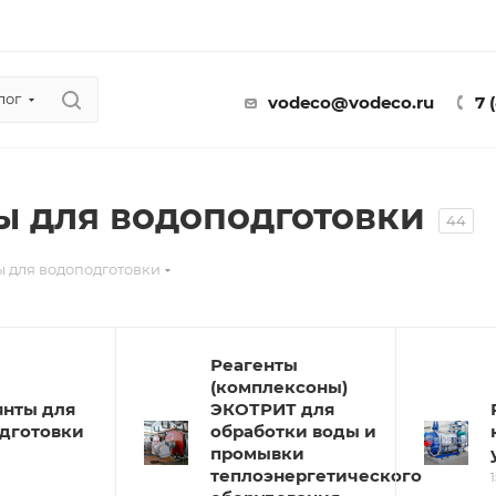
лог
vodeco@vodeco.ru
7 
ы для водоподготовки
44
ы для водоподготовки
Реагенты
(комплексоны)
янты для
ЭКОТРИТ для
дготовки
обработки воды и
промывки
теплоэнергетического