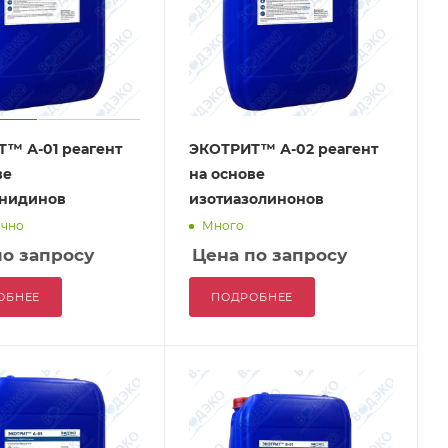
™ А-01 реагент
ЭКОТРИТ™ А-02 реагент
ве
на основе
анидинов
изотиазолинонов
очно
Много
по запросу
Цена по запросу
ОБНЕЕ
ПОДРОБНЕЕ