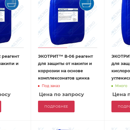
 реагент
ЭКОТРИТ™ В-06 реагент
ЭКОТРИТ
накипи и
для защиты от накипи и
для защ
коррозии на основе
кислоро
комплексонатов цинка
углекис
Под заказ
Много
росу
Цена по запросу
Цена 
ПОДРОБНЕЕ
ПОДР