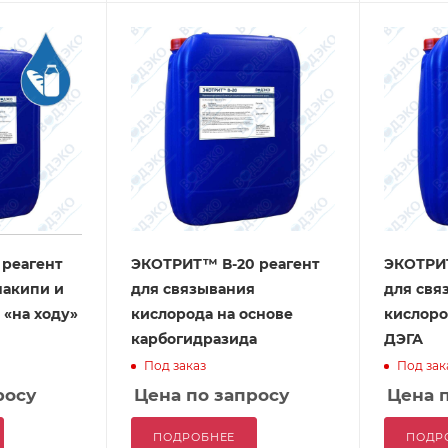
 реагент
ЭКОТРИТ™ В-20 реагент
ЭКОТРИТ
накипи и
для связывания
для свя
 «на ходу»
кислорода на основе
кислоро
карбогидразида
ДЭГА
Под заказ
Под зак
росу
Цена по запросу
Цена 
ПОДРОБНЕЕ
ПОДР