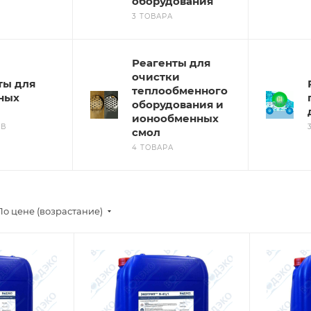
оборудования
3 ТОВАРА
Реагенты для
очистки
ты для
теплообменного
ных
оборудования и
ионообменных
ОВ
смол
4 ТОВАРА
По цене (возрастание)