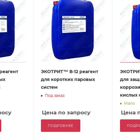
реагент
ЭКОТРИТ™ В-12 реагент
ЭКОТРИТ
ых
для коротких паровых
для защ
м
систем
коррози
кислых 
Под заказ
Мало
росу
Цена по запросу
Цена 
ПОДРОБНЕЕ
ПОДР