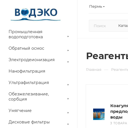
Пермь
Ката
Промышленная
водоподготовка
Обратный осмос
Реагент
Электродеионизация
—
Главная
Реагент
Нанофильтрация
Ультрафильтрация
Обезжелезивание,
сорбция
Коагул
Умягчение
предпо
воды
Дисковые фильтры
3 ТОВАРА