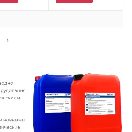
водно-
орудования
ческих и
 основными
мические