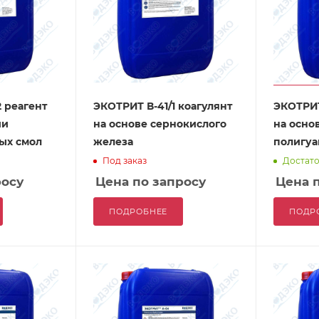
 реагент
ЭКОТРИТ В-41/1 коагулянт
ЭКОТРИТ
ии
на основе сернокислого
на осно
ых смол
железа
полигу
Под заказ
Достат
росу
Цена по запросу
Цена 
ПОДРОБНЕЕ
ПОДР