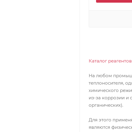
Каталог реагенто
На любом промышл
теплоносителя, од
химического режи
из-за коррозии и 
органических).
Для этого примен
являются физичес