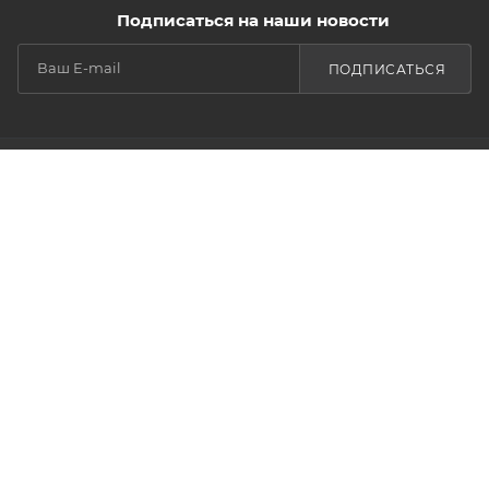
Подписаться на наши новости
ПОДПИСАТЬСЯ
КАТАЛОГ
УСЛУГИ
БРЕНДЫ
ОПРОСНЫЕ
ЛИСТЫ
КОМПАНИЯ
О компании
Доставка и оплата