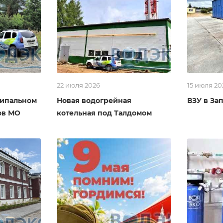
22 июля 2026
15 июля 20
ципальном
Новая водогрейная
ВЗУ в За
ов МО
котельная под Талдомом