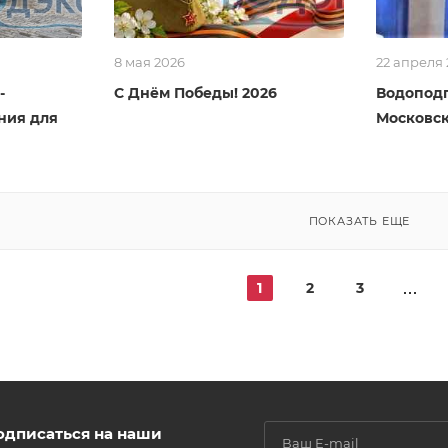
8 мая 2026
22 апреля
-
С Днём Победы! 2026
Водоподг
ния для
Московск
ПОКАЗАТЬ ЕЩЕ
1
2
3
одписаться на наши