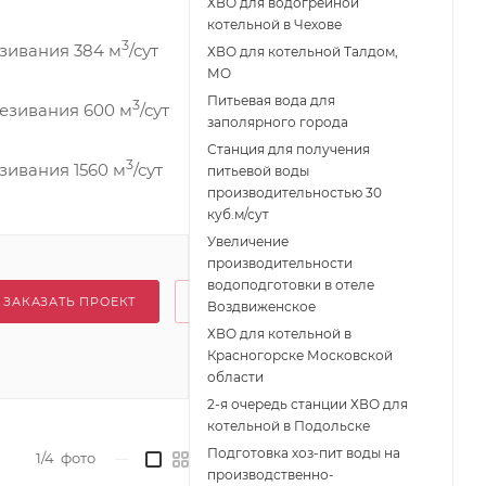
ХВО для водогрейной
котельной в Чехове
3
езивания 384 м
/сут
ХВО для котельной Талдом,
МО
Питьевая вода для
3
лезивания 600 м
/сут
заполярного города
Станция для получения
3
зивания 1560 м
/сут
питьевой воды
производительностью 30
куб.м/сут
Увеличение
производительности
водоподготовки в отеле
ЗАКАЗАТЬ ПРОЕКТ
Воздвиженское
ХВО для котельной в
Красногорске Московской
области
2-я очередь станции ХВО для
котельной в Подольске
Подготовка хоз-пит воды на
1/4
фото
—
производственно-