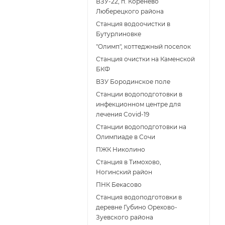
ВЗУ-22, п. Коренёво
Люберецкого района
Станция водоочистки в
Бутурлиновке
"Олимп", коттеджный поселок
Станция очистки на Каменской
БКФ
ВЗУ Бородинское поле
Станции водоподготовки в
инфекционном центре для
лечения Covid-19
Станции водоподготовки на
Олимпиаде в Сочи
ПЖК Николино
Станция в Тимохово,
Ногинский район
ПНК Бекасово
Станция водоподготовки в
деревне Губино Орехово-
Зуевского района