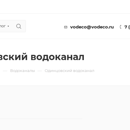
лог
vodeco@vodeco.ru
7 
ский водоканал
—
—
ы
Водоканалы
Одинцовский водоканал