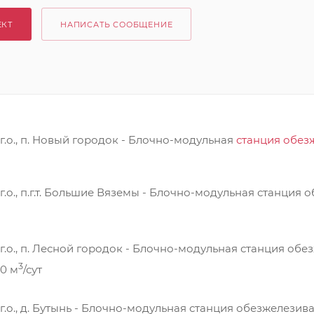
ЕКТ
НАПИСАТЬ СООБЩЕНИЕ
.о., п. Новый городок - Блочно-модульная
станция обез
.о., п.г.т. Большие Вяземы - Блочно-модульная станция
.о., п. Лесной городок - Блочно-модульная станция обе
3
20 м
/сут
.о., д. Бутынь - Блочно-модульная станция обезжелезив