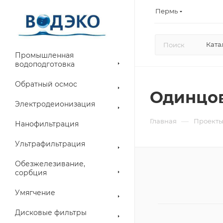
Пермь
Ката
Промышленная
водоподготовка
Обратный осмос
Одинцов
Электродеионизация
—
Главная
Проект
Нанофильтрация
Ультрафильтрация
Обезжелезивание,
сорбция
Умягчение
Дисковые фильтры