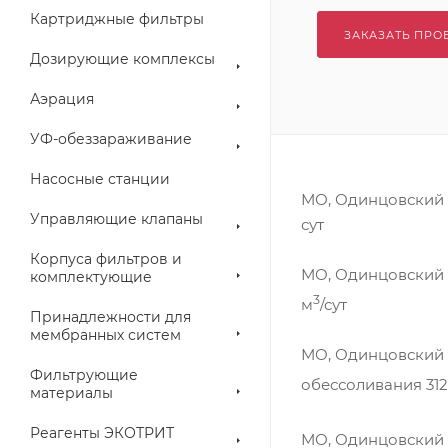
Картриджные фильтры
ЗАКАЗАТЬ ПРО
Дозирующие комплексы
Аэрация
УФ-обеззараживание
Насосные станции
МО, Одинцовский г
Управляющие клапаны
сут
Корпуса фильтров и
МО, Одинцовский г
комплектующие
3
м
/сут
Принадлежности для
мембранных систем
МО, Одинцовский г
Фильтрующие
обессоливания 31
материалы
Реагенты ЭКОТРИТ
МО, Одинцовский г