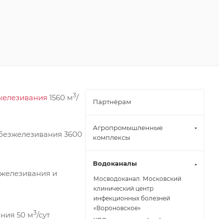
3
железивания
1560 м
/
Партнёрам
Агропромышленные
 обезжелезивания 3600
комплексы
Водоканалы
зжелезивания и
Мосводоканал. Московский
клинический центр
инфекционных болезней
«Вороновское»
3
ания 50 м
/сут