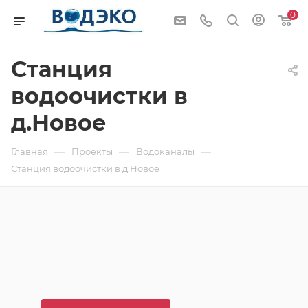
0
Станция
водоочистки в
д.Новое
—
—
—
Главная
Проекты
Водоканалы
Станция водоочистки в д.Новое