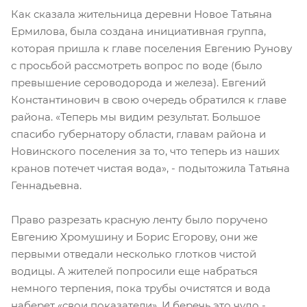
Как сказала жительница деревни Новое Татьяна
Ермилова, была создана инициативная группа,
которая пришла к главе поселения Евгению Рунову
с просьбой рассмотреть вопрос по воде (было
превышение сероводорода и железа). Евгений
Константинович в свою очередь обратился к главе
района. «Теперь мы видим результат. Большое
спасибо губернатору области, главам района и
Новинского поселения за то, что теперь из наших
кранов потечет чистая вода», - подытожила Татьяна
Геннадьевна.
Право разрезать красную ленту было поручено
Евгению Хромушину и Борис Егорову, они же
первыми отведали несколько глотков чистой
водицы. А жителей попросили еще набраться
немного терпения, пока трубы очистятся и вода
наберет «свои показатели». И беречь это чудо -