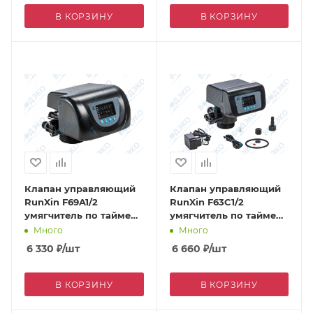
В КОРЗИНУ
В КОРЗИНУ
Клапан управляющий
Клапан управляющий
RunXin F69A1/2
RunXin F63C1/2
умягчитель по таймеру
умягчитель по таймеру
2 м3/ч (противоток)
4 м3/ч
Много
Много
6 330
₽
/шт
6 660
₽
/шт
В КОРЗИНУ
В КОРЗИНУ