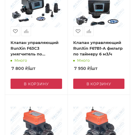
Клапан управляющий
Клапан управляющий
RunXin F63C3
RunXin F67B1-A фильтр
умягчитель по
по таймеру 6 м3/ч
счетчику 4 м3/ч
Много
Много
7 800
₽
/шт
7 950
₽
/шт
В КОРЗИНУ
В КОРЗИНУ