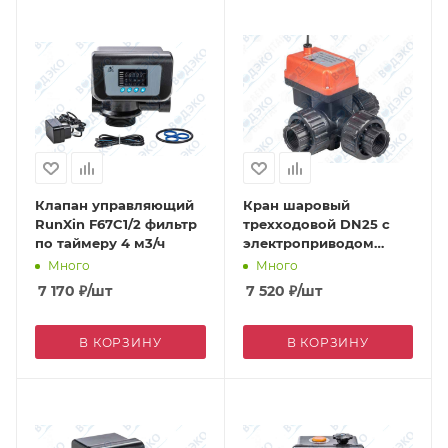
Клапан управляющий
Кран шаровый
RunXin F67C1/2 фильтр
трехходовой DN25 с
по таймеру 4 м3/ч
электроприводом
DC24V (Q91402-25) ВР
Много
Много
7 170
₽
/шт
7 520
₽
/шт
В КОРЗИНУ
В КОРЗИНУ