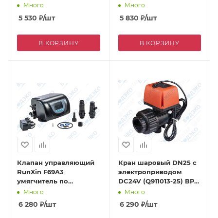
1/4"
Много
Много
5 530
₽
/шт
5 830
₽
/шт
В КОРЗИНУ
В КОРЗИНУ
Клапан управляющий
Кран шаровый DN25 с
RunXin F69A3
электроприводом
умягчитель по
DC24V (Q911013-25) ВР
счетчику 2 м3/ч
1"
Много
Много
(противоток)
6 280
₽
/шт
6 290
₽
/шт