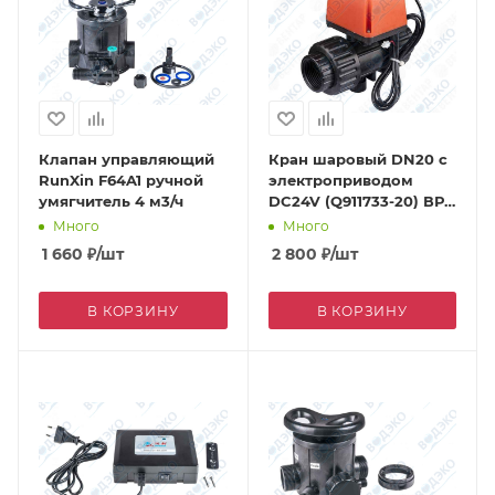
Клапан управляющий
Кран шаровый DN20 с
RunXin F64A1 ручной
электроприводом
умягчитель 4 м3/ч
DC24V (Q911733-20) ВР
3/4"
Много
Много
1 660
₽
/шт
2 800
₽
/шт
В КОРЗИНУ
В КОРЗИНУ