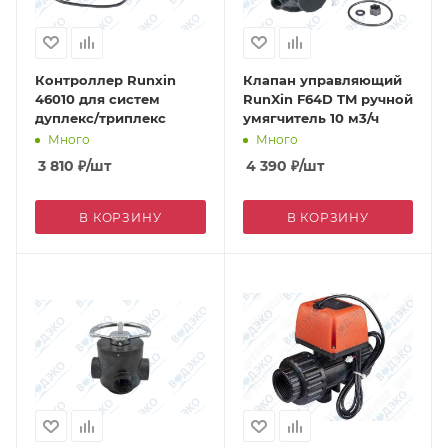
Контроллер Runxin
Клапан управляющий
46010 для систем
RunXin F64D TM ручной
дуплекс/триплекс
умягчитель 10 м3/ч
Много
Много
3 810
₽
/шт
4 390
₽
/шт
В КОРЗИНУ
В КОРЗИНУ