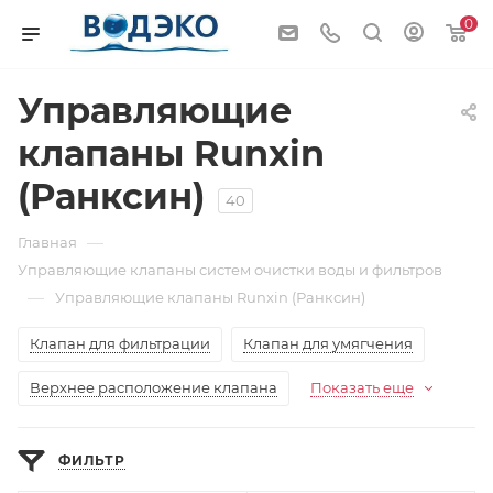
0
Управляющие
клапаны Runxin
(Ранксин)
40
—
Главная
Управляющие клапаны систем очистки воды и фильтров
—
Управляющие клапаны Runxin (Ранксин)
Клапан для фильтрации
Клапан для умягчения
Верхнее расположение клапана
Показать еще
ФИЛЬТР