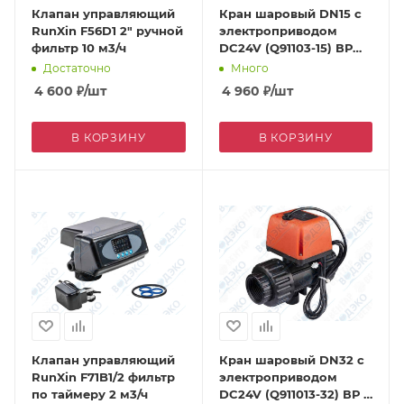
Клапан управляющий
Кран шаровый DN15 с
RunXin F56D1 2" ручной
электроприводом
фильтр 10 м3/ч
DC24V (Q91103-15) ВР
1/2"
Достаточно
Много
4 600
₽
/шт
4 960
₽
/шт
В КОРЗИНУ
В КОРЗИНУ
Клапан управляющий
Кран шаровый DN32 с
RunXin F71B1/2 фильтр
электроприводом
по таймеру 2 м3/ч
DC24V (Q911013-32) ВР 1