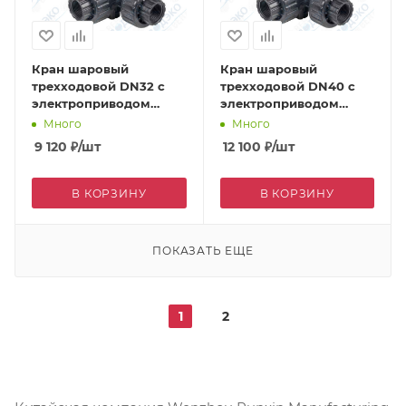
Кран шаровый
Кран шаровый
трехходовой DN32 с
трехходовой DN40 с
электроприводом
электроприводом
DC24V (Q91402-32) ВР
DC24V (Q914013-40) ВР
Много
Много
9 120
₽
/шт
12 100
₽
/шт
В КОРЗИНУ
В КОРЗИНУ
ПОКАЗАТЬ ЕЩЕ
1
2