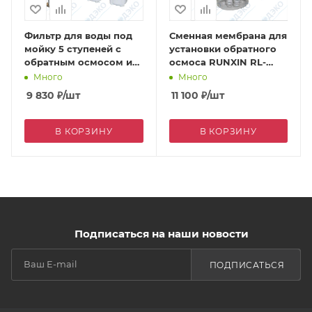
Фильтр для воды под
Сменная мембрана для
мойку 5 ступеней c
установки обратного
обратным осмосом и
осмоса RUNXIN RL-
насосом NW-RO50-A1
C800D, 800G
Много
Много
9 830
₽
/шт
11 100
₽
/шт
В КОРЗИНУ
В КОРЗИНУ
Подписаться на наши новости
ПОДПИСАТЬСЯ