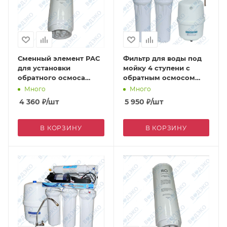
Сменный элемент PAC
Фильтр для воды под
для установки
мойку 4 ступени c
обратного осмоса
обратным осмосом
RUNXIN RL-C800D,
NW-RO50-NP34
Много
Много
800G
4 360
₽
/шт
5 950
₽
/шт
В КОРЗИНУ
В КОРЗИНУ