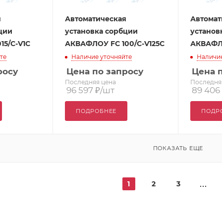
я
Автоматическая
Автомат
ции
установка сорбции
установ
5/C-V1C
АКВАФЛОУ FC 100/С-V125C
АКВАФЛО
те
Наличие уточняйте
Наличие
росу
Цена по запросу
Цена 
Последняя цена
Последня
96 597
₽
/шт
89 406
ПОДРОБНЕЕ
ПОДР
ПОКАЗАТЬ ЕЩЕ
1
2
3