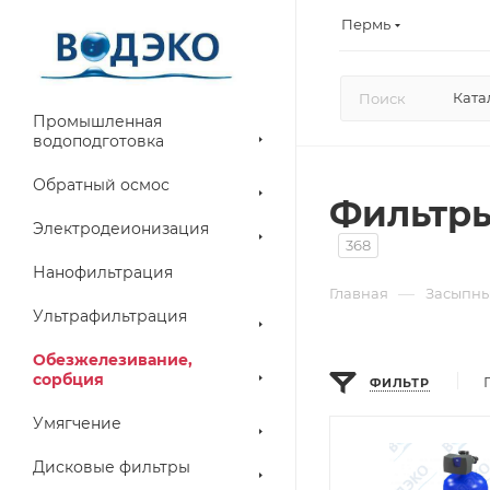
Пермь
Ката
Промышленная
водоподготовка
Обратный осмос
Фильтры
Электродеионизация
368
Нанофильтрация
—
Главная
Засыпны
Ультрафильтрация
Обезжелезивание,
сорбция
ФИЛЬТР
Умягчение
Дисковые фильтры