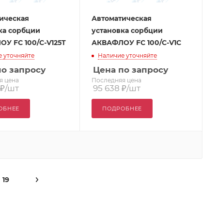
ическая
Автоматическая
ка сорбции
установка сорбции
У FC 100/С-V125T
АКВАФЛОУ FC 100/С-V1C
 уточняйте
Наличие уточняйте
по запросу
Цена по запросу
я цена
Последняя цена
₽
/шт
95 638
₽
/шт
ОБНЕЕ
ПОДРОБНЕЕ
19