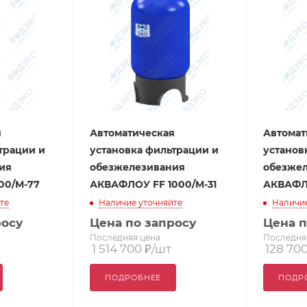
я
Автоматическая
Автомат
трации и
установка фильтрации и
установ
ия
обезжелезивания
обезже
00/М-77
АКВАФЛОУ FF 1000/M-31
АКВАФЛО
те
Наличие уточняйте
Наличие
росу
Цена по запросу
Цена п
Последняя цена
Последня
1 514 700
₽
/шт
128 70
ПОДРОБНЕЕ
ПОДР