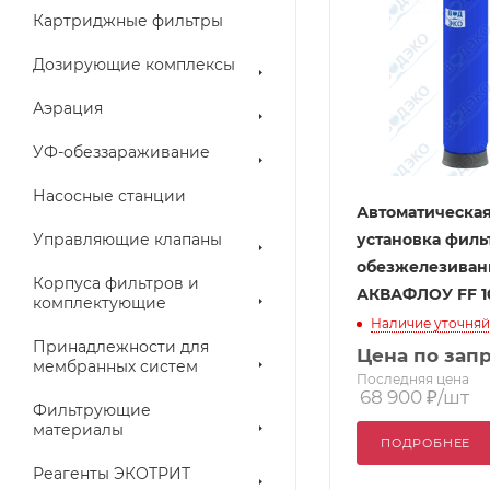
Картриджные фильтры
Дозирующие комплексы
Аэрация
УФ-обеззараживание
Насосные станции
Автоматическа
Управляющие клапаны
установка филь
обезжелезиван
Корпуса фильтров и
АКВАФЛОУ FF 1
комплектующие
Наличие уточняй
Принадлежности для
Цена по зап
мембранных систем
Последняя цена
68 900
₽
/шт
Фильтрующие
материалы
ПОДРОБНЕЕ
Реагенты ЭКОТРИТ