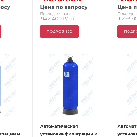
росу
Цена по запросу
Цена п
Последняя цена
Последня
942 400
₽
/шт
1 293 9
ПОДРОБНЕЕ
ПОДР
я
Автоматическая
Автомат
трации и
установка фильтрации и
установ