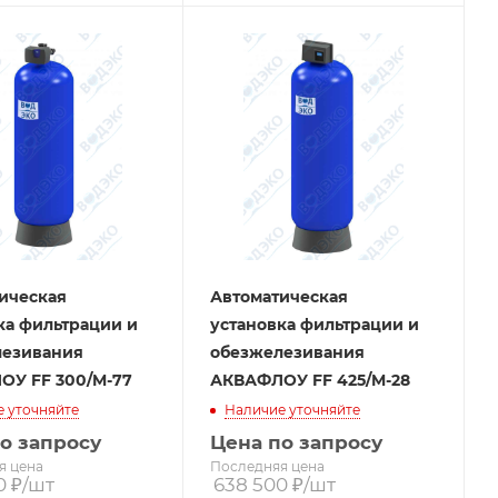
ическая
Автоматическая
ка фильтрации и
установка фильтрации и
лезивания
обезжелезивания
ОУ FF 300/M-77
АКВАФЛОУ FF 425/M-28
 уточняйте
Наличие уточняйте
о запросу
Цена по запросу
я цена
Последняя цена
0
₽
/шт
638 500
₽
/шт