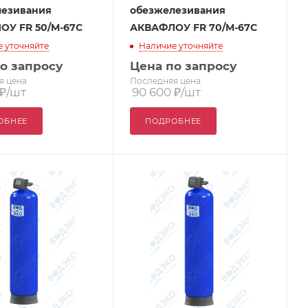
лезивания
обезжелезивания
ОУ FR 50/M-67C
АКВАФЛОУ FR 70/M-67C
 уточняйте
Наличие уточняйте
о запросу
Цена по запросу
я цена
Последняя цена
₽
/шт
90 600
₽
/шт
ОБНЕЕ
ПОДРОБНЕЕ