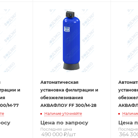
я
Автоматическая
Автомат
трации и
установка фильтрации и
установ
ия
обезжелезивания
обезже
00/М-77
АКВАФЛОУ FF 300/M-28
АКВАФЛ
те
Наличие уточняйте
Наличие
росу
Цена по запросу
Цена п
Последняя цена
Последня
490 000
₽
/шт
364 30