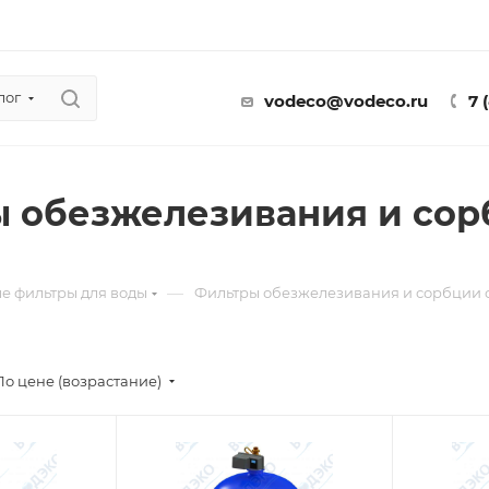
лог
vodeco@vodeco.ru
7 
 обезжелезивания и сорб
—
е фильтры для воды
Фильтры обезжелезивания и сорбции с
По цене (возрастание)