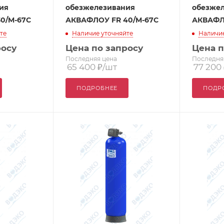
ия
обезжелезивания
обезже
0/M-67C
АКВАФЛОУ FR 40/M-67C
АКВАФЛ
те
Наличие уточняйте
Наличие
росу
Цена по запросу
Цена п
Последняя цена
Последня
65 400
₽
/шт
77 200
ПОДРОБНЕЕ
ПОДР