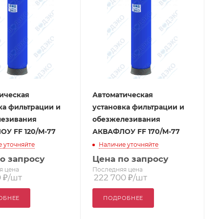
ическая
Автоматическая
ка фильтрации и
установка фильтрации и
лезивания
обезжелезивания
У FF 120/М-77
АКВАФЛОУ FF 170/M-77
 уточняйте
Наличие уточняйте
о запросу
Цена по запросу
я цена
Последняя цена
0
₽
/шт
222 700
₽
/шт
ОБНЕЕ
ПОДРОБНЕЕ