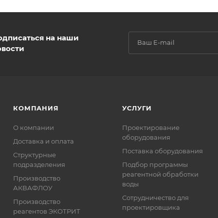
одписаться на наши
овости
КОМПАНИЯ
УСЛУГИ
О компании
Проектирование
оборудования
Доставка и оплата
Поставка оборудования
Структурные
подразделения
Подбор программы
реагентной обработки
Производство
воды
АКВАФЛОУ
Сотрудничество для
Производство
проектировщика
реагентов ЭКОТРИТ