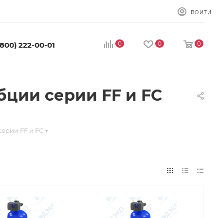
ВОЙТИ
0
0
0
(800) 222-00-01
ции серии FF и FC
ерии FF и FC