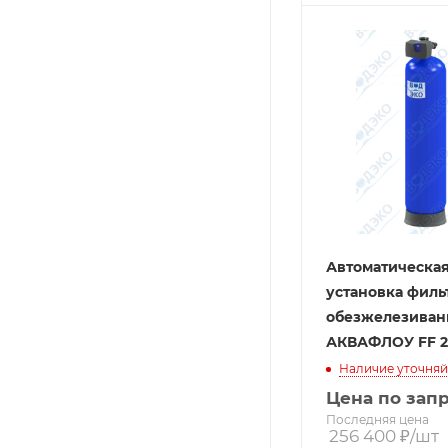
Автоматическа
установка филь
обезжелезиван
АКВАФЛОУ FF 2
Наличие уточняй
Цена по зап
Последняя цена
256 400
₽
/шт