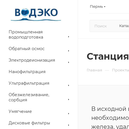
Пермь
Ката
Промышленная
водоподготовка
Обратный осмос
Станция
Электродеионизация
—
Главная
Проект
Нанофильтрация
Ультрафильтрация
Обезжелезивание,
сорбция
В исходной 
Умягчение
необходимо
Дисковые фильтры
железа, уда