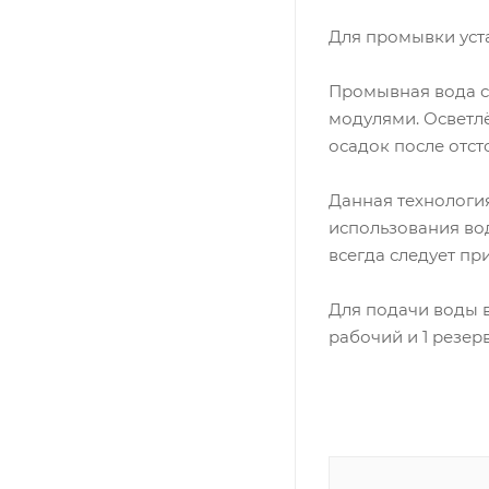
Для промывки уст
Промывная вода с
модулями. Осветлё
осадок после отст
Данная технология
использования во
всегда следует п
Для подачи воды в
рабочий и 1 резерв