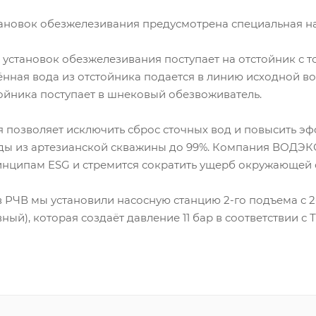
ановок обезжелезивания предусмотрена специальная на
 установок обезжелезивания поступает на отстойник с
нная вода из отстойника подается в линию исходной в
ойника поступает в шнековый обезвоживатель.
 позволяет исключить сброс сточных вод и повысить э
ды из артезианской скважины до 99%. Компания ВОДЭКО
ринципам ESG и стремится сократить ущерб окружающей 
 РЧВ мы установили насосную станцию 2-го подъема с 2
ный), которая создаёт давление 11 бар в соответствии с Т