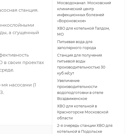
Мосводоканал. Московский
клинический центр
сосная станция.
инфекционных болезней
«Вороновское»
 тонкослойными
ХВО для котельной Талдом,
оды, а сгущенный
МО
Питьевая вода для
заполярного города
ффективность
Станция для получения
питьевой воды
 в своих проектах
производительностью 30
среде.
куб.м/сут
Увеличение
-мя насосами (1
производительности
З.
водоподготовки в отеле
Воздвиженское
ХВО для котельной в
Красногорске Московской
области
2-я очередь станции ХВО для
котельной в Подольске