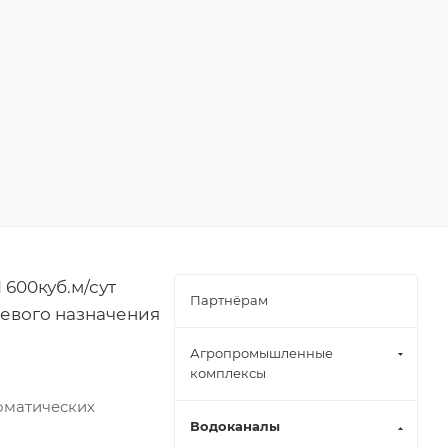
600куб.м/сут
Партнёрам
ьевого назначения
Агропромышленные
комплексы
оматических
Водоканалы