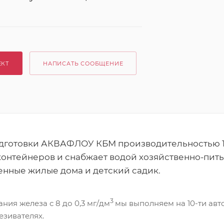
ЕКТ
НАПИСАТЬ СООБЩЕНИЕ
дготовки АКВАФЛОУ КБМ производительностью 1 
 контейнеров и снабжает водой хозяйственно-пит
енные жилые дома и детский садик.
3
ия железа с 8 до 0,3 мг/дм
мы выполняем на 10-ти авт
езивателях.