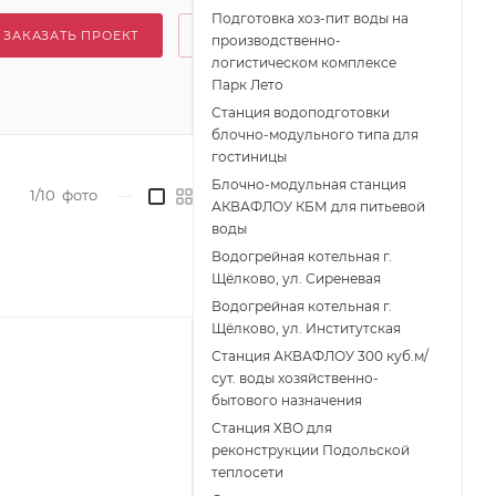
Подготовка хоз-пит воды на
ЗАКАЗАТЬ ПРОЕКТ
производственно-
логистическом комплексе
Парк Лето
Станция водоподготовки
блочно-модульного типа для
гостиницы
Блочно-модульная станция
1/10
фото
—
АКВАФЛОУ КБМ для питьевой
воды
Водогрейная котельная г.
Щёлково, ул. Сиреневая
Водогрейная котельная г.
Щёлково, ул. Институтская
Станция АКВАФЛОУ 300 куб.м/
сут. воды хозяйственно-
бытового назначения
Станция ХВО для
реконструкции Подольской
теплосети