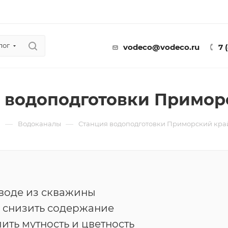
лог
vodeco@vodeco.ru
7 
 водоподготовки Примор
—
—
ы
Водоканалы
Станция водоподготовки Приморский кра
воде из скважины
 снизить содержание
лить мутность и цветность