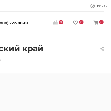
ВОЙТИ
0
0
0
(800) 222-00-01
ский край
й