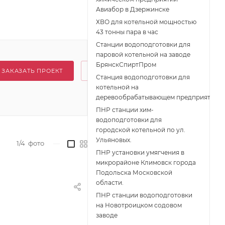
Авиабор в Дзержинске
ХВО для котельной мощностью
43 тонны пара в час
Станции водоподготовки для
паровой котельной на заводе
БрянскСпиртПром
ЗАКАЗАТЬ ПРОЕКТ
Станция водоподготовки для
котельной на
деревообрабатывающем предприятии
ПНР станции хим-
водоподготовки для
городской котельной по ул.
Ульяновых.
1/4
фото
—
ПНР установки умягчения в
микрорайоне Климовск города
Подольска Московской
области.
ПНР станции водоподготовки
на Новотроицком содовом
заводе