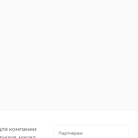
для компании
Партнёрам
ризов, масел,