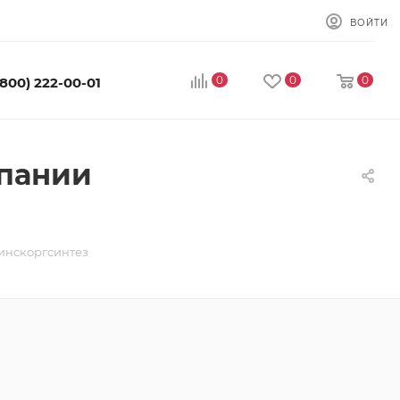
ВОЙТИ
0
0
0
(800) 222-00-01
мпании
инскоргсинтез