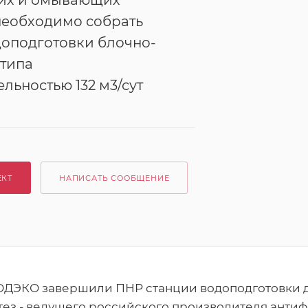
их и омывающих
необходимо собрать
доподготовки блочно-
 типа
льностью 132 м3/сут
ЕКТ
НАПИСАТЬ СООБЩЕНИЕ
ДЭКО завершили ПНР станции водоподготовки 
ез - ведущего российского производителя антиф