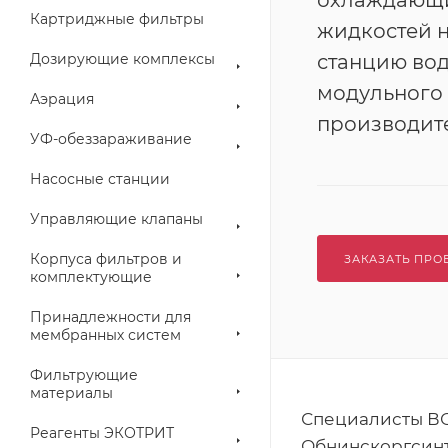
охлаждающ
Картриджные фильтры
жидкостей 
Дозирующие комплексы
станцию во
модульного
Аэрация
производите
УФ-обеззараживание
Насосные станции
Управляющие клапаны
Корпуса фильтров и
ЗАКАЗАТЬ ПРО
комплектующие
Принадлежности для
мембранных систем
Фильтрующие
материалы
Специалисты ВО
Реагенты ЭКОТРИТ
Обнинскоргсинт