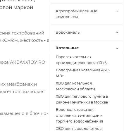
говой маркой
Агропромышленные
комплексы
Водоканалы
ения тех.трбований
См/см, жёсткость - в
Котельные
Паровая котельная
смоса АКВАФЛОУ RO
производительностью 10 т/ч.
Водогрейная котельная 461,5
МВт
ХВО для котельной
их мембранах и
Московской области
еагентов позволяет
ХВО для теплового пункта в
районе Печатники в Москве
Водоподготовка для
размещено в блочно-
отопления, вентиляции и
горячего водоснабжения
ХВО для паровых котлов