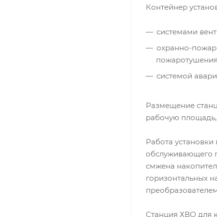
Контейнер устано
системами вент
охранно-пожар
пожаротушени
системой авар
Размещение станц
рабочую площадь, 
Работа установки 
обслуживающего п
смжена накопител
горизонтальных н
преобразователем
Станция ХВО для к