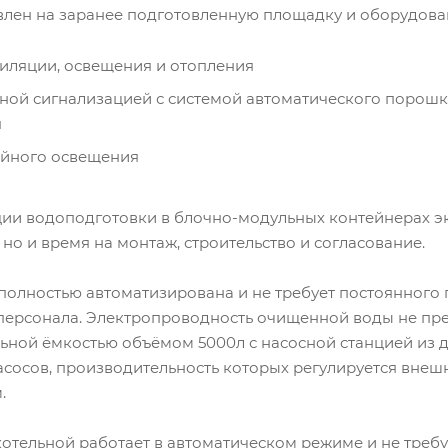
влен на заранее подготовленную площадку и оборудова
иляции, освещения и отопления
ной сигнализацией с системой автоматического порош
я
ийного освещения
ии водоподготовки в блочно-модульных контейнерах э
но и время на монтаж, строительство и согласование.
полностью автоматизирована и не требует постоянного 
ерсонала. Электропроводность очищенной воды не пре
ьной ёмкостью объёмом 5000л с насосной станцией из 
асосов, производительность которых регулируется вне
.
отельной работает в автоматическом режиме и не треб