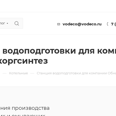
лог
vodeco@vodeco.ru
7 
 водоподготовки для ко
оргсинтез
—
—
ы
Котельные
Станция водоподготовки для компании Обн
ения производства