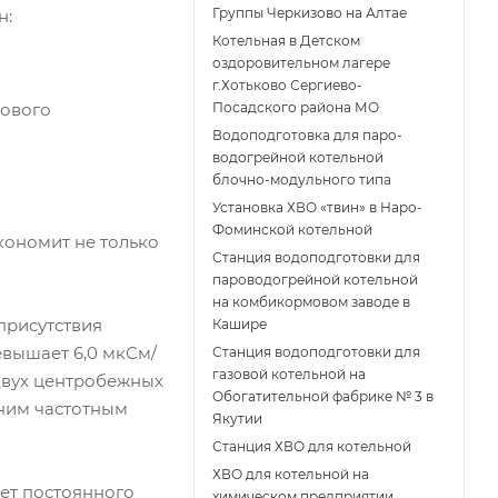
Группы Черкизово на Алтае
н:
Котельная в Детском
оздоровительном лагере
г.Хотьково Сергиево-
кового
Посадского района МО
Водоподготовка для паро-
водогрейной котельной
блочно-модульного типа
Установка ХВО «твин» в Наро-
Фоминской котельной
кономит не только
Станция водоподготовки для
пароводогрейной котельной
на комбикормовом заводе в
присутствия
Кашире
вышает 6,0 мкСм/
Станция водоподготовки для
газовой котельной на
двух центробежных
Обогатительной фабрике № 3 в
шним частотным
Якутии
Станция ХВО для котельной
ХВО для котельной на
ует постоянного
химическом предприятии