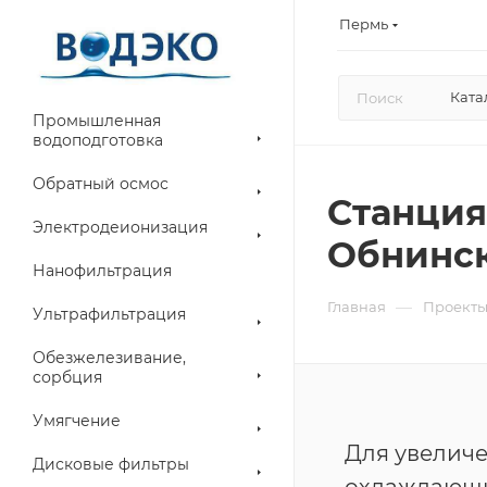
Пермь
Ката
Промышленная
водоподготовка
Обратный осмос
Станция
Электродеионизация
Обнинск
Нанофильтрация
—
Главная
Проект
Ультрафильтрация
Обезжелезивание,
сорбция
Умягчение
Для увелич
Дисковые фильтры