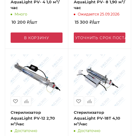
AquaLight PV- 4 1,0 м³/
AquaLight PV- 8 1,90 м³/
час
час
Много
Ожидается 25.09.2026
10 200
₽
/шт
15 300
₽
/шт
В КОРЗИНУ
УТОЧНИТЬ СРОК ПОСТАВК
Стерилизатор
Стерилизатор
AquaLight PV-12 2,70
AquaLight PV-18T 4,10
м³/час
м³/час
Достаточно
Достаточно