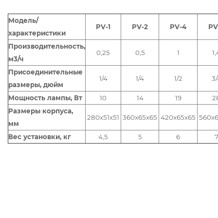
Модель/
PV-1
PV-2
PV-4
PV
характеристики
Производительность,
0,25
0,5
1
1,
м3/ч
Присоединительные
1/4
1/4
1/2
3/
размеры, дюйм
Мощность лампы, Вт
10
14
19
2
Размеры корпуса,
280х51х51
360х65х65
420х65х65
560х
мм
Вес установки, кг
4,5
5
6