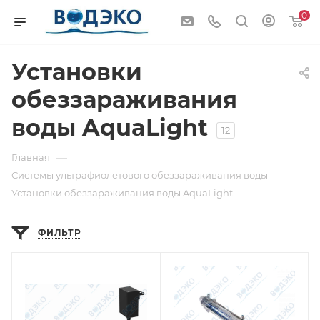
0
Установки
обеззараживания
воды AquaLight
12
—
Главная
—
Системы ультрафиолетового обеззараживания воды
Установки обеззараживания воды AquaLight
ФИЛЬТР