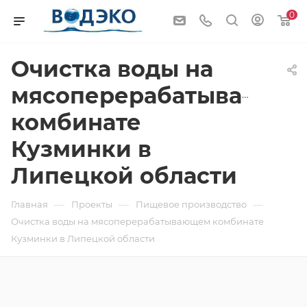
0
Очистка воды на
мясоперерабатывающе
комбинате
Кузминки в
Липецкой области
—
—
—
Главная
Проекты
Пищевое производство
Очистка воды на мясоперерабатывающем комбинате
Кузминки в Липецкой области