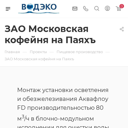
0
ЗАО Московская
кофейня на Паяхъ
—
—
—
Главная
Проекты
Пищевое производство
ЗАО Московская кофейня на Паяхъ
Монтаж установки осветления
и обезжелезивания Аквафлоу
FD производительностью 80
3
м
/ч в блочно-модульном
исполнении для очистки воды