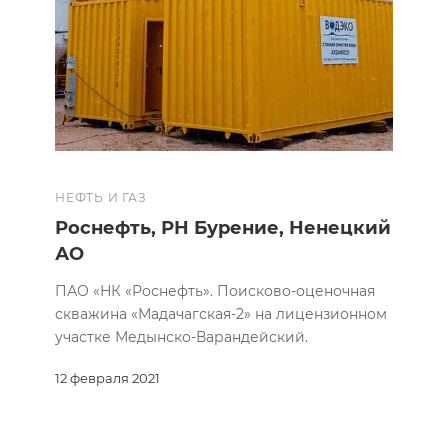
НЕФТЬ И ГАЗ
Роснефть, РН Бурение, Ненецкий
АО
ПАО «НК «Роснефть». Поисково-оценочная
скважина «Мадачагская-2» на лицензионном
участке Медынско-Варандейский.
12 февраля 2021